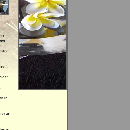
aus
äger
n
dlage
itet“.
tics“
e
n
ndern
rer an
 laufen