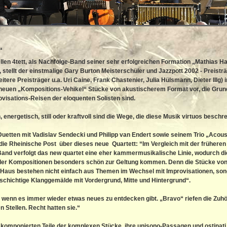
“
llen 4tett, als Nachfolge-Band seiner sehr erfolgreichen Formation „Mathias H
, stellt der einstmalige Gary Burton Meisterschüler und Jazzpott 2002 - Preistr
itere Preisträger u.a. Uri Caine, Frank Chastenier, Julia Hülsmann, Dieter Illg) i
neuen „Kompositions-Vehikel“ Stücke von akustischerem Format vor, die Grun
ovisations-Reisen der eloquenten Solisten sind.
, energetisch, still oder kraftvoll sind die Wege, die diese Musik virtuos beschre
etten mit Vadislav Sendecki und Philipp van Endert sowie seinem Trio „Acous
die Rheinische Post über dieses neue Quartett: “Im Vergleich mit der früheren
and verfolgt das new quartet eine eher kammermusikalische Linie, wodurch di
 der Kompositionen besonders schön zur Geltung kommen. Denn die Stücke vo
 Haus bestehen nicht einfach aus Themen im Wechsel mit Improvisationen, so
lschichtige Klanggemälde mit Vordergrund, Mitte und Hintergrund“.
wenn es immer wieder etwas neues zu entdecken gibt. „Bravo“ riefen die Zuhö
 Stellen. Recht hatten sie.“
komponierten Teile der komplexen Stücke, ihre unisono-Passagen und ostinati