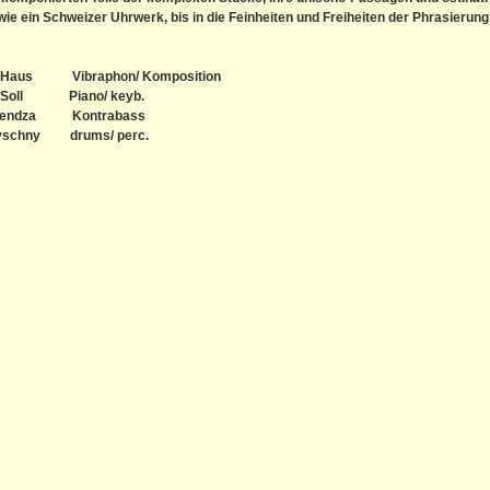
wie ein Schweizer Uhrwerk, bis in die Feinheiten und Freiheiten der Phrasierung
s Haus Vibraphon/ Komposition
k Soll Piano/ keyb.
Nendza Kontrabass
Pyschny drums/ perc.