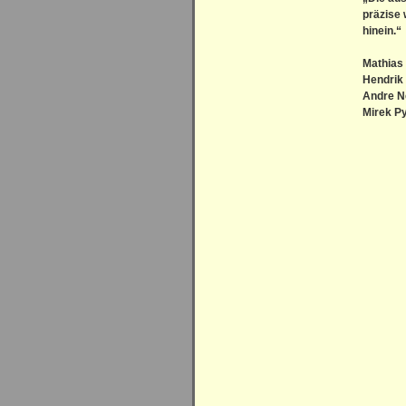
präzise 
hinein.“
Mathia
Hendri
Andre 
Mirek 