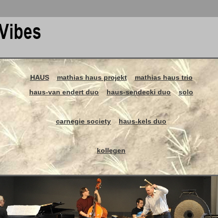
HAUS
mathias haus projekt
mathias haus trio
haus-van endert duo
haus-sendecki duo
solo
carnegie society
haus-kels duo
kollegen