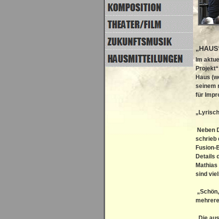
„HAUS
Im aktue
Projekt“
Haus (we
seinem 
für Impr
„Lyrisch
Neben Du
schrieb 
Fusion-B
Details
Mathias
sind vie
„Schön, 
mehreren
„Die aus