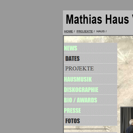
HOME
/
PROJEKTE
/ HAUS /